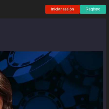
Iniciar sesión
Registro