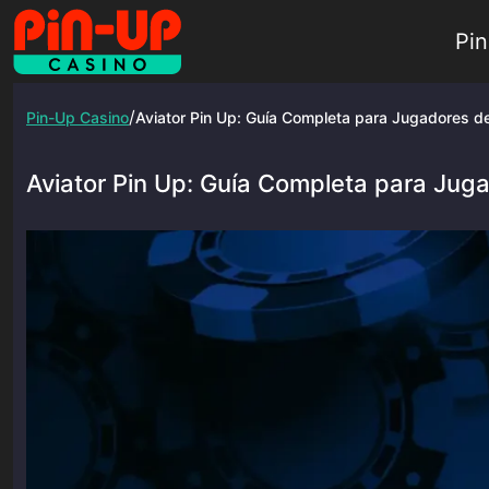
Pin
/
Pin-Up Casino
Aviator Pin Up: Guía Completa para Jugadores d
Aviator Pin Up: Guía Completa para Jug