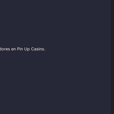
dores en Pin Up Casino.