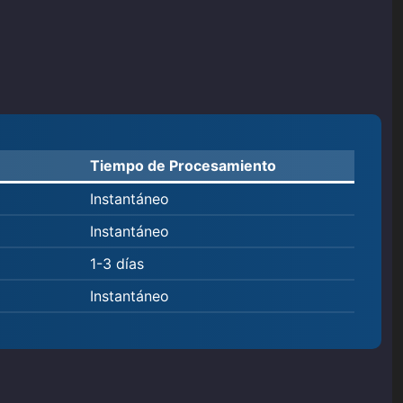
Tiempo de Procesamiento
Instantáneo
Instantáneo
1-3 días
Instantáneo