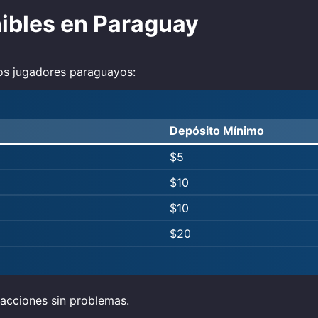
ibles en Paraguay
os jugadores paraguayos:
Depósito Mínimo
$5
$10
$10
$20
acciones sin problemas.